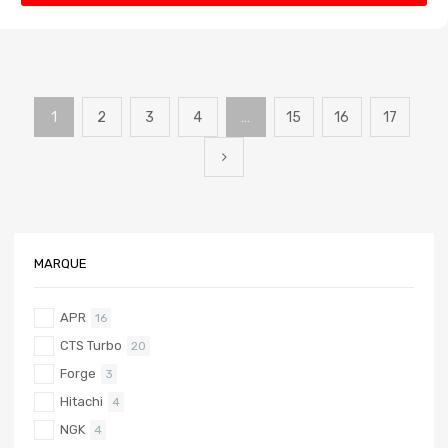
1
2
3
4
…
15
16
17
MARQUE
APR
16
CTS Turbo
20
Forge
3
Hitachi
4
NGK
4