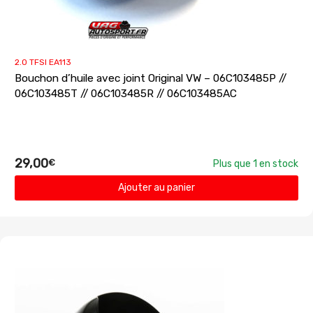
2.0 TFSI EA113
Bouchon d’huile avec joint Original VW – 06C103485P //
06C103485T // 06C103485R // 06C103485AC
29,00
€
Plus que 1 en stock
Ajouter au panier