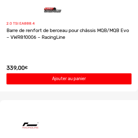
2.0 TSI EA888.4
Barre de renfort de berceau pour châssis MQB/MQB Evo
– VWR810006 – RacingLine
339,00
€
Ajouter au panier