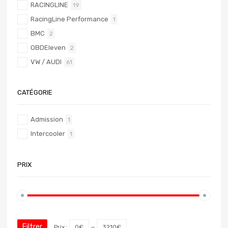
RACINGLINE
19
RacingLine Performance
1
BMC
2
OBDEleven
2
VW / AUDI
61
CATÉGORIE
Admission
1
Intercooler
1
PRIX
Filtrer
Prix :
0€
—
3210€