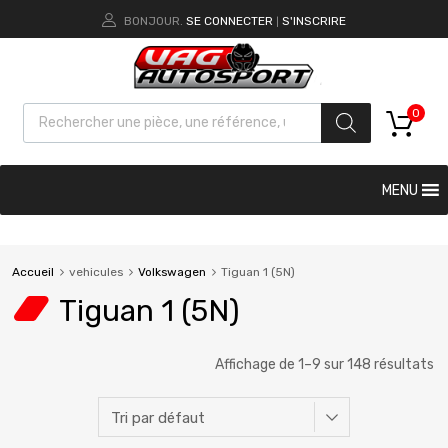
BONJOUR.
SE CONNECTER
S'INSCRIRE
|
0
MENU
Accueil
vehicules
Volkswagen
Tiguan 1 (5N)
Tiguan 1 (5N)
Affichage de 1–9 sur 148 résultats