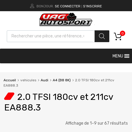
BONJOUR.
SE CONNECTER
S'INSCRIRE
|
0
MENU
Accueil
vehicules
Audi
A4 (B8 8K)
2.0 TFSI 180cv et 211cv
EA888.3
2.0 TFSI 180cv et 211cv
EA888.3
Affichage de 1–9 sur 67 résultats