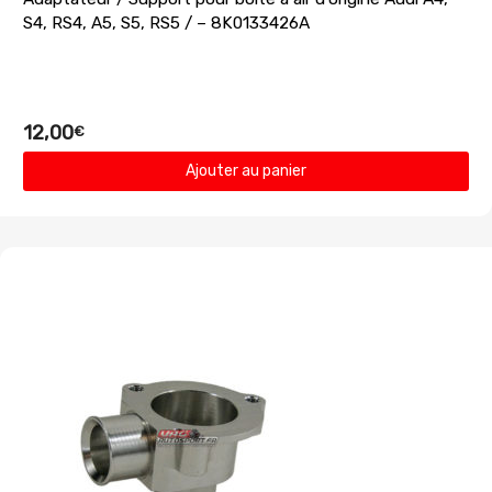
S4, RS4, A5, S5, RS5 / – 8K0133426A
12,00
€
Ajouter au panier