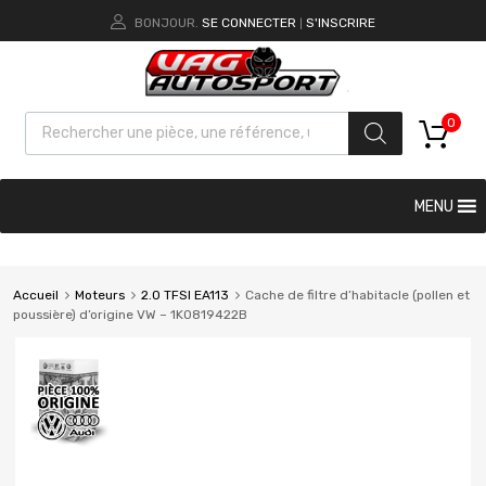
BONJOUR.
SE CONNECTER
S'INSCRIRE
|
0
MENU
Accueil
Moteurs
2.0 TFSI EA113
Cache de filtre d’habitacle (pollen et
poussière) d’origine VW – 1K0819422B