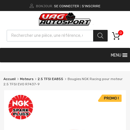
BONJOUR.
SE CONNECTER
S'INSCRIRE
|
0
MENU
Accueil
Moteurs
2.5 TFSI EA855
Bougies NGK Racing pour moteur
2.5 TFSI EVO R7437-9
PROMO !