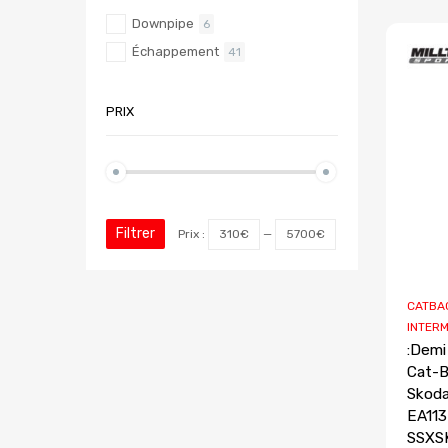
Downpipe
6
Échappement
41
PRIX
Filtrer
Prix :
310€
—
5700€
CATBAC
INTERM
:Demi
Cat-B
Skoda
EA113
SSXSK