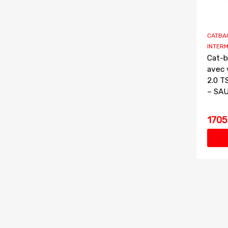
CATBAC
INTERM
Cat-b
avec 
2.0 T
– SAU
1705