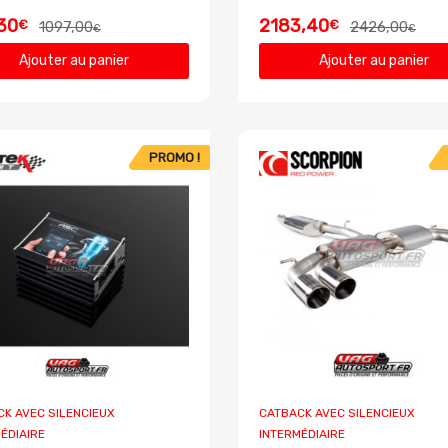
30
2183,40
€
€
1097,00
2426,00
€
€
Ajouter au panier
Ajouter au panier
PROMO !
K AVEC SILENCIEUX
CATBACK AVEC SILENCIEUX
ÉDIAIRE
INTERMÉDIAIRE