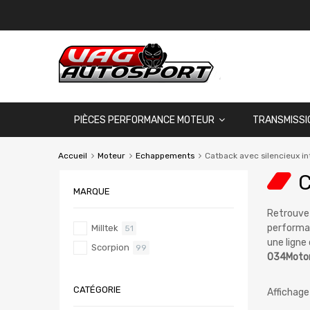
PIÈCES PERFORMANCE MOTEUR
TRANSMISSI
Accueil
Moteur
Echappements
Catback avec silencieux i
C
MARQUE
Retrouve
performan
Milltek
51
une ligne
Scorpion
99
034Motor
CATÉGORIE
Affichage