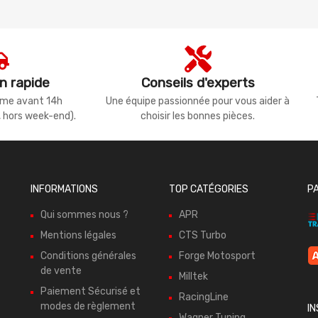
n rapide
Conseils d'experts
même avant 14h
Une équipe passionnée pour vous aider à
, hors week-end).
choisir les bonnes pièces.
INFORMATIONS
TOP CATÉGORIES
P
Qui sommes nous ?
APR
Mentions légales
CTS Turbo
Conditions générales
Forge Motosport
de vente
Milltek
Paiement Sécurisé et
RacingLine
modes de règlement
I
Wagner Tuning