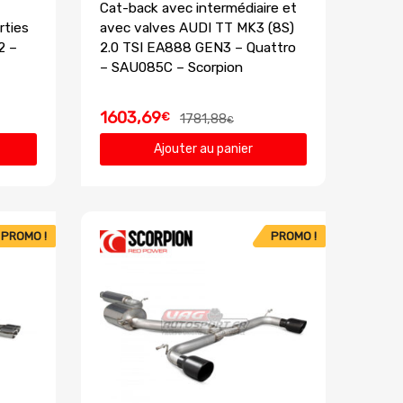
Cat-back avec intermédiaire et
rties
avec valves AUDI TT MK3 (8S)
2 –
2.0 TSI EA888 GEN3 – Quattro
– SAU085C – Scorpion
1603,69
€
1781,88
€
Ajouter au panier
PROMO !
PROMO !