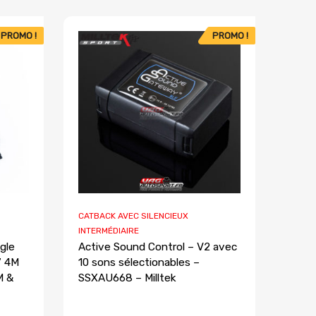
PROMO !
PROMO !
CATBACK AVEC SILENCIEUX
INTERMÉDIAIRE
gle
Active Sound Control – V2 avec
7 4M
10 sons sélectionables –
M &
SSXAU668 – Milltek