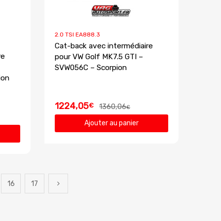
2.0 TSI EA888.3
Cat-back avec intermédiaire
re
pour VW Golf MK7.5 GTI –
SVW056C – Scorpion
ion
1224,05
€
1360,06
€
Ajouter au panier
16
17