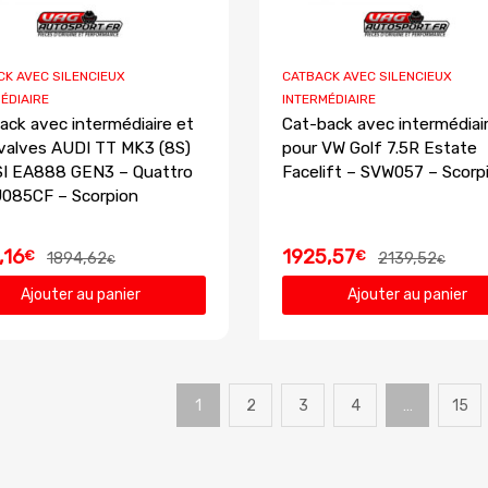
K AVEC SILENCIEUX
CATBACK AVEC SILENCIEUX
ÉDIAIRE
INTERMÉDIAIRE
ack avec intermédiaire et
Cat-back avec intermédiai
valves AUDI TT MK3 (8S)
pour VW Golf 7.5R Estate
SI EA888 GEN3 – Quattro
Facelift – SVW057 – Scorp
085CF – Scorpion
,16
1925,57
€
€
1894,62
2139,52
€
€
Ajouter au panier
Ajouter au panier
1
2
3
4
…
15