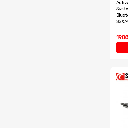
Activ
Syste
Bluet
SSXAU
1988