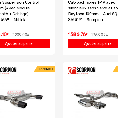
e Suspension Control
Cat-back apres FAP avec
m (Avec Module
silencieux sans valve et so
ooth + Cablage) –
Daytona 100mm – Audi SQ
669 – Milltek
SAU091 – Scorpion
,10
1586,76
€
€
2209,00
1763,07
€
€
Ajouter au panier
Ajouter au panier
PROMO !