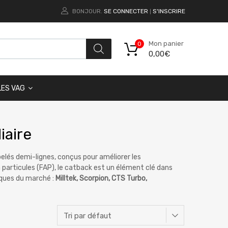
BONJOUR.
SE CONNECTER
S'INSCRIRE
|
Mon panier
0
0,00
€
LES VAG
iaire
pelés demi-lignes, conçus pour améliorer les
à particules (FAP), le catback est un élément clé dans
rques du marché :
Milltek, Scorpion, CTS Turbo,