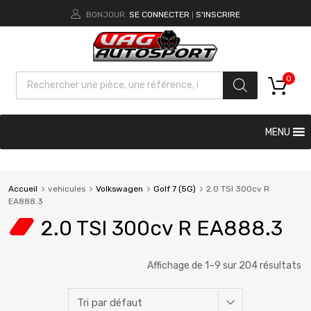
BONJOUR.
SE CONNECTER
S'INSCRIRE
|
0
MENU
Accueil
vehicules
Volkswagen
Golf 7 (5G)
2.0 TSI 300cv R
EA888.3
2.0 TSI 300cv R EA888.3
Affichage de 1–9 sur 204 résultats