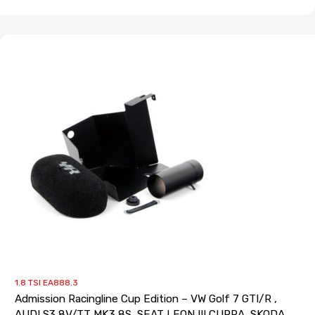
1.8 TSI EA888.3
Admission Racingline Cup Edition – VW Golf 7 GTI/R ,
AUDI S3 8V/TT MK3 8S, SEAT LEON III CUPRA, SKODA