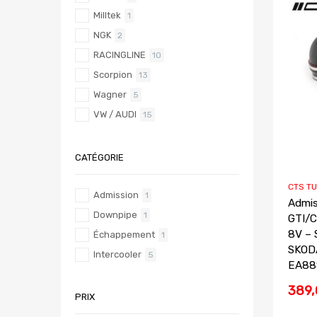
Milltek
1
NGK
2
RACINGLINE
10
Scorpion
13
Wagner
5
VW / AUDI
15
CATÉGORIE
CTS T
Admission
1
Admis
Downpipe
1
GTI/C
8V – 
Échappement
1
SKODA
Intercooler
5
EA888
389,
PRIX