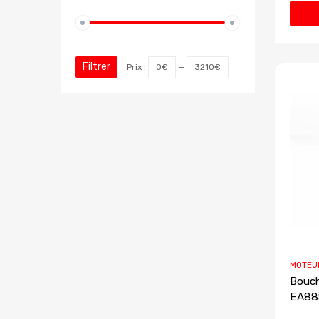
Filtrer
Prix :
0€
—
3210€
MOTEU
Bouch
EA88