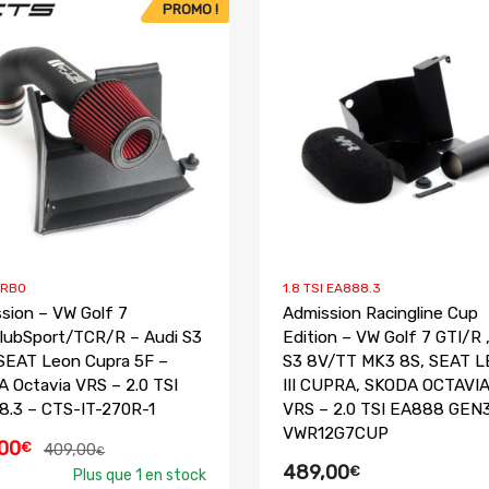
PROMO !
URBO
1.8 TSI EA888.3
sion – VW Golf 7
Admission Racingline Cup
lubSport/TCR/R – Audi S3
Edition – VW Golf 7 GTI/R 
SEAT Leon Cupra 5F –
S3 8V/TT MK3 8S, SEAT 
 Octavia VRS – 2.0 TSI
III CUPRA, SKODA OCTAVIA 
.3 – CTS-IT-270R-1
VRS – 2.0 TSI EA888 GEN
VWR12G7CUP
00
€
409,00
€
489,00
€
Plus que 1 en stock