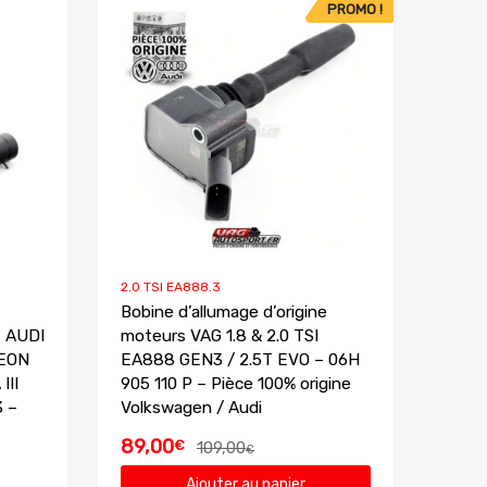
PROMO !
2.0 TSI EA888.3
Bobine d’allumage d’origine
, AUDI
moteurs VAG 1.8 & 2.0 TSI
LEON
EA888 GEN3 / 2.5T EVO – 06H
III
905 110 P – Pièce 100% origine
3 –
Volkswagen / Audi
89,00
€
109,00
€
Ajouter au panier