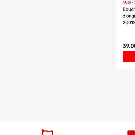
AUDI -
Bouch
d’ori
2Q01
39,0