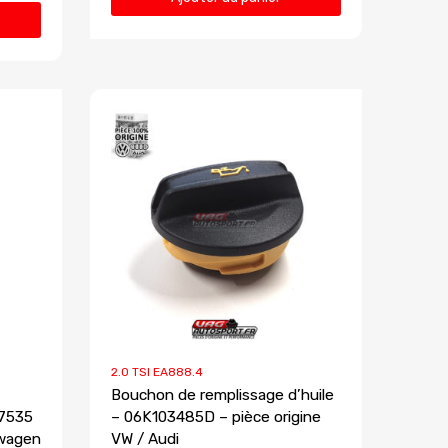
2.0 TSI EA888.4
Bouchon de remplissage d’huile
27535
– 06K103485D – pièce origine
swagen
VW / Audi