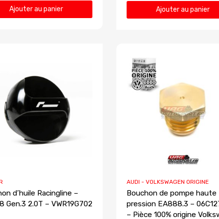
Ajouter au panier
Ajouter au panier
R
AUDI - VOLKSWAGEN ORIGINE
on d’huile Racingline –
Bouchon de pompe haute
8 Gen.3 2.0T – VWR19G702
pression EA888.3 – 06C1
– Pièce 100% origine Volk