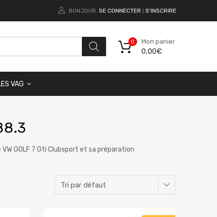
BONJOUR.
SE CONNECTER
S'INSCRIRE
|
Mon panier
0
0,00
€
LES VAG
88.3
re VW GOLF 7 Gti Clubsport et sa préparation