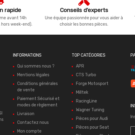
n rapide
Conseils d'experts
même avant 14h
Une équipe passionnée pour vous aider à
, hors week-end).
choisir les bonnes pièces.
INFORMATIONS
TOP CATÉGORIES
P
Qui sommes nous ?
APR
Mentions légales
CTS Turbo
Conditions générales
Forge Motosport
de vente
Milltek
Paiement Sécurisé et
RacingLine
modes de règlement
I
Wagner Tuning
SI
Livraison
In
Pièces pour Audi
ns
Contactez nous
Pièces pour Seat
Mon compte