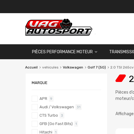
PIÈCES PERFORMANCE MOTEUR
TRANSMISSI
Accueil
vehicules
Volkswagen
Golf 7 (5G)
2.0 TSI 265cv
2
MARQUE
Pièces d’
moteur/c
APR
9
Audi / Volkswagen
31
Affichage
CTS Turbo
3
GFB (Go Fast Bits)
1
Hitachi
1