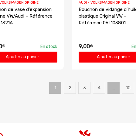
 VOLKSWAGEN ORIGINE
AUDI - VOLKSWAGEN ORIGINE
on de vase d’expansion
Bouchon de vidange d’huil
gine VW/Audi – Référence
plastique Original VW –
21321A
Référence 06L103801
0
9,00
€
€
En stock
En
Ajouter au panier
Ajouter au panier
1
2
3
4
…
10