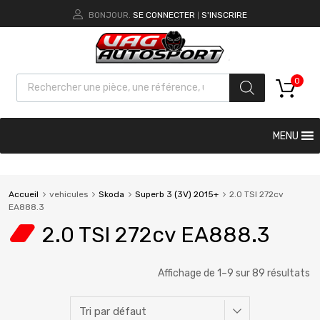
BONJOUR.
SE CONNECTER
S'INSCRIRE
|
0
MENU
Accueil
vehicules
Skoda
Superb 3 (3V) 2015+
2.0 TSI 272cv
EA888.3
2.0 TSI 272cv EA888.3
Affichage de 1–9 sur 89 résultats