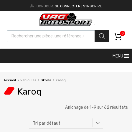
BONJOUR.
SE CONNECTER
S'INSCRIRE
|
0
MENU
Accueil
vehicules
Skoda
Karoq
Karoq
Affichage de 1–9 sur 62 résultats