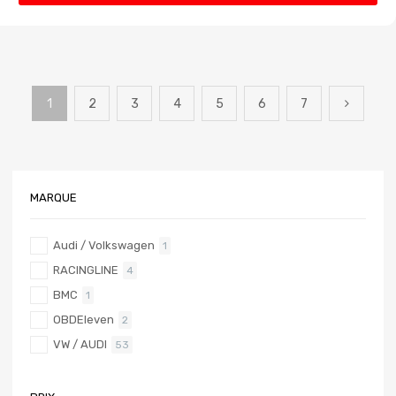
1
2
3
4
5
6
7
MARQUE
Audi / Volkswagen
1
RACINGLINE
4
BMC
1
OBDEleven
2
VW / AUDI
53