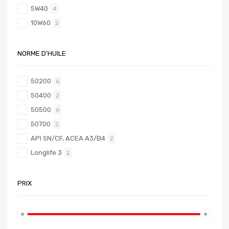
5W40
4
10W60
2
NORME D’HUILE
50200
6
50400
2
50500
6
50700
2
API SN/CF, ACEA A3/B4
2
Longlife 3
2
PRIX