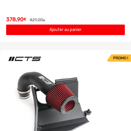
378,90
€
421,00
€
Ajouter au panier
PROMO !