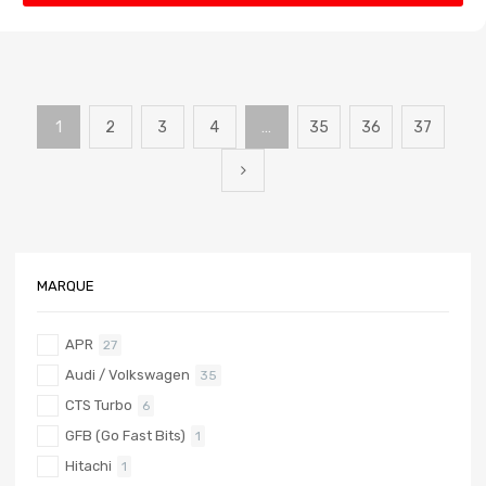
1
2
3
4
…
35
36
37
MARQUE
APR
27
Audi / Volkswagen
35
CTS Turbo
6
GFB (Go Fast Bits)
1
Hitachi
1