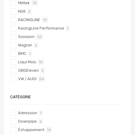
Milltek
70
NGK
2
RACINGLINE
19
RacingLine Performance
1
Scorpion
52
Wagner
6
BMC
1
Liqui Moly
10
OBDEleven
2
VW / AUDI
54
CATÉGORIE
Admission
1
Downpipe
6
Échappement
14