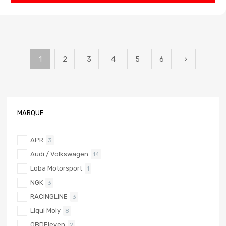
1
2
3
4
5
6
MARQUE
APR
3
Audi / Volkswagen
14
Loba Motorsport
1
NGK
3
RACINGLINE
3
Liqui Moly
8
OBDEleven
2