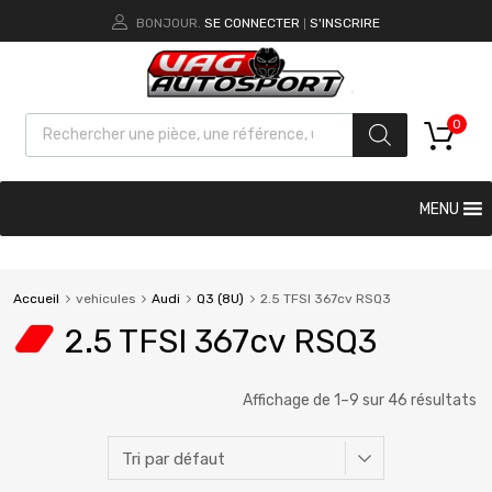
BONJOUR.
SE CONNECTER
S'INSCRIRE
|
0
MENU
Accueil
vehicules
Audi
Q3 (8U)
2.5 TFSI 367cv RSQ3
2.5 TFSI 367cv RSQ3
Affichage de 1–9 sur 46 résultats