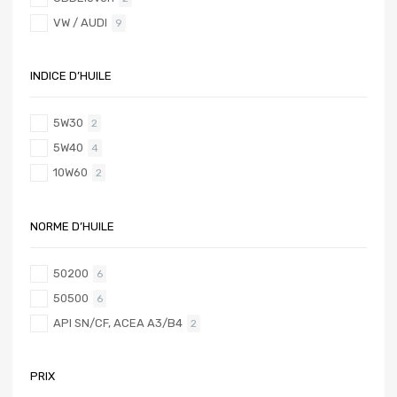
VW / AUDI
9
INDICE D’HUILE
5W30
2
5W40
4
10W60
2
NORME D’HUILE
50200
6
50500
6
API SN/CF, ACEA A3/B4
2
PRIX