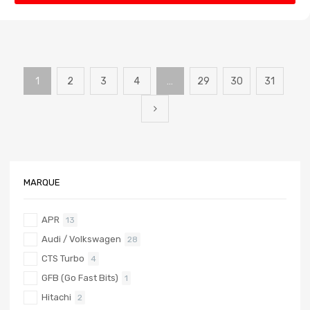
1
2
3
4
…
29
30
31
MARQUE
APR
13
Audi / Volkswagen
28
CTS Turbo
4
GFB (Go Fast Bits)
1
Hitachi
2