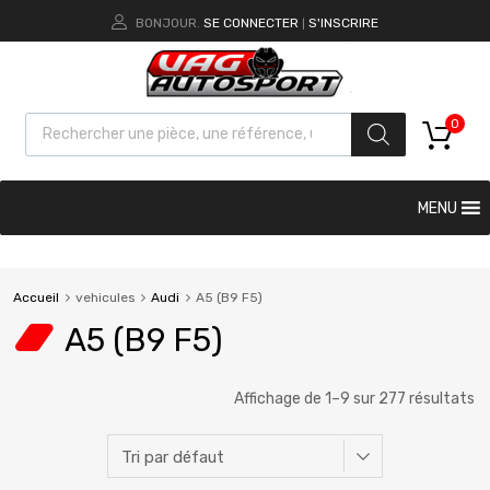
BONJOUR.
SE CONNECTER
S'INSCRIRE
|
0
MENU
Accueil
vehicules
Audi
A5 (B9 F5)
A5 (B9 F5)
Affichage de 1–9 sur 277 résultats