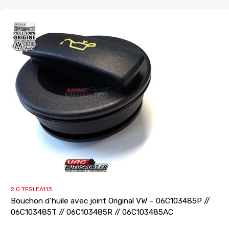
2.0 TFSI EA113
Bouchon d’huile avec joint Original VW – 06C103485P //
06C103485T // 06C103485R // 06C103485AC