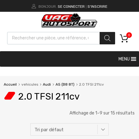
BONJOUR.
SE CONNECTER
S'INSCRIRE
|
0
MENU
Accueil
vehicules
Audi
A5 (B8 8T)
2.0 TFSI 211cv
2.0 TFSI 211cv
Affichage de 1–9 sur 15 résultats