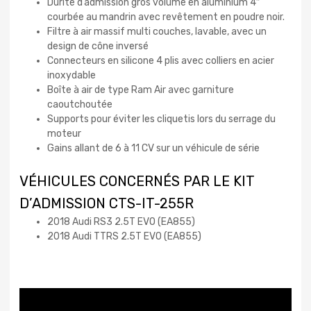
Durite d’admission gros volume en aluminium 4″
courbée au mandrin avec revêtement en poudre noir.
Filtre à air massif multi couches, lavable, avec un
design de cône inversé
Connecteurs en silicone 4 plis avec colliers en acier
inoxydable
Boîte à air de type Ram Air avec garniture
caoutchoutée
Supports pour éviter les cliquetis lors du serrage du
moteur
Gains allant de 6 à 11 CV sur un véhicule de série
VÉHICULES CONCERNÉS PAR LE KIT
D’ADMISSION CTS-IT-255R
2018 Audi RS3 2.5T EVO (EA855)
2018 Audi TTRS 2.5T EVO (EA855)