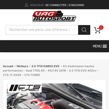
BONJOUR.
SE CONNECTER
S'INSCRIRE
|
0
MENU
Accueil
Moteurs
2.5 TFSI EA855 EVO
Kit d’admission hautes
performances – Audi TTRS 8S – RS3 8V 2018 – 2.5 TFSI EVO 400cv –
CTS-IT-255R – CTS TURBO