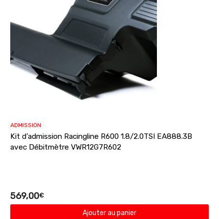
ADMISSION
Kit d’admission Racingline R600 1.8/2.0TSI EA888.3B
avec Débitmètre VWR12G7R602
569,00
€
Ajouter au panier