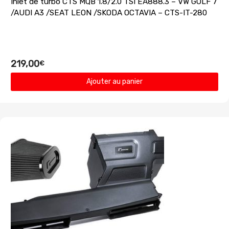
Inlet de turbo CTS MQB 1.8/2.0 TSI EA888.3 – VW GOLF 7
/AUDI A3 /SEAT LEON /SKODA OCTAVIA – CTS-IT-280
219,00
€
Ajouter au panier