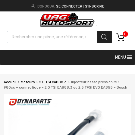
BONJOUR.
SE CONNECTER
S'INSCRIRE
|
0
MENU
Accueil
Moteurs
2.0 TSI ea888.3
Injecteur basse pression MPI
980cc + connectique – 2.0 TSI EA888.3 ou 2.5 TFSI EVO EA855 – Bosch