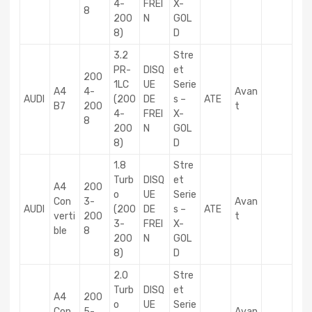
4-
FREI
X-
8
200
N
GOL
8)
D
3.2
Stre
PR-
DISQ
et
200
1LC
UE
Serie
A4
4-
Avan
AUDI
(200
DE
s –
ATE
B7
200
t
4-
FREI
X-
8
200
N
GOL
8)
D
1.8
Stre
Turb
DISQ
et
A4
200
o
UE
Serie
Con
3-
Avan
AUDI
(200
DE
s –
ATE
verti
200
t
3-
FREI
X-
ble
8
200
N
GOL
8)
D
2.0
Stre
Turb
DISQ
et
A4
200
o
UE
Serie
Con
5-
Avan