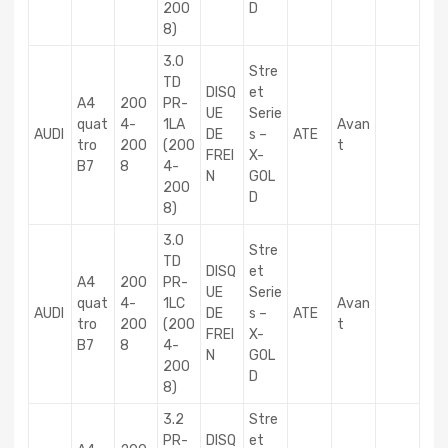
200
D
8)
3.0
Stre
TD
DISQ
et
A4
200
PR-
UE
Serie
quat
4-
1LA
Avan
AUDI
DE
s –
ATE
tro
200
(200
t
FREI
X-
B7
8
4-
N
GOL
200
D
8)
3.0
Stre
TD
DISQ
et
A4
200
PR-
UE
Serie
quat
4-
1LC
Avan
AUDI
DE
s –
ATE
tro
200
(200
t
FREI
X-
B7
8
4-
N
GOL
200
D
8)
3.2
Stre
PR-
DISQ
et