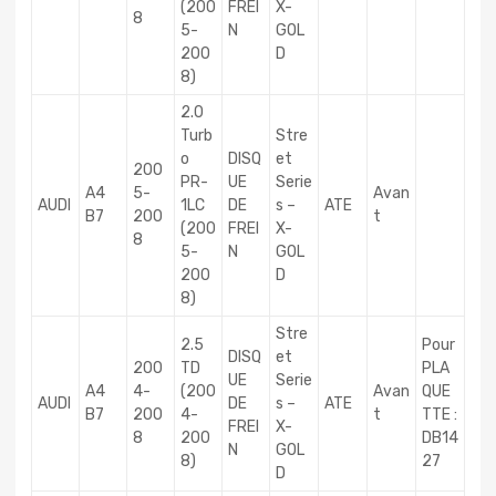
(200
FREI
X-
8
5-
N
GOL
200
D
8)
2.0
Turb
Stre
o
DISQ
et
200
PR-
UE
Serie
A4
5-
Avan
AUDI
1LC
DE
s –
ATE
B7
200
t
(200
FREI
X-
8
5-
N
GOL
200
D
8)
Stre
2.5
Pour
DISQ
et
200
TD
PLA
UE
Serie
A4
4-
(200
Avan
QUE
AUDI
DE
s –
ATE
B7
200
4-
t
TTE :
FREI
X-
8
200
DB14
N
GOL
8)
27
D