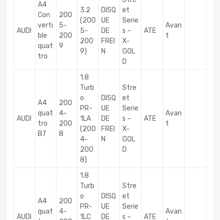
A4
3.2
DISQ
et
Con
200
(200
UE
Serie
verti
5-
Avan
AUDI
5-
DE
s –
ATE
ble
200
t
200
FREI
X-
quat
9
9)
N
GOL
tro
D
1.8
Turb
Stre
o
DISQ
et
A4
200
PR-
UE
Serie
quat
4-
Avan
AUDI
1LA
DE
s –
ATE
tro
200
t
(200
FREI
X-
B7
8
4-
N
GOL
200
D
8)
1.8
Turb
Stre
o
DISQ
et
A4
200
PR-
UE
Serie
quat
4-
Avan
AUDI
1LC
DE
s –
ATE