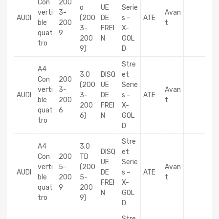
Con
200
o
UE
Serie
verti
3-
Avan
AUDI
(200
DE
s –
ATE
ble
200
t
3-
FREI
X-
quat
9
200
N
GOL
tro
9)
D
Stre
A4
3.0
DISQ
et
Con
200
(200
UE
Serie
verti
3-
Avan
AUDI
3-
DE
s –
ATE
ble
200
t
200
FREI
X-
quat
6
6)
N
GOL
tro
D
Stre
A4
3.0
DISQ
et
Con
200
TD
UE
Serie
verti
5-
(200
Avan
AUDI
DE
s –
ATE
ble
200
5-
t
FREI
X-
quat
9
200
N
GOL
tro
9)
D
Stre