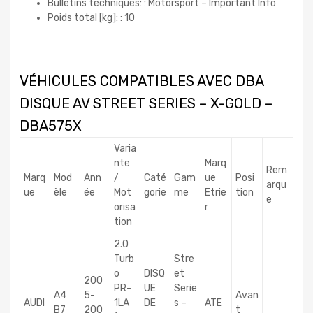
Bulletins techniques: : Motorsport – Important Info
Poids total [kg]: : 10
VÉHICULES COMPATIBLES AVEC DBA
DISQUE AV STREET SERIES – X-GOLD –
DBA575X
Varia
nte
Marq
Rem
Marq
Mod
Ann
/
Caté
Gam
ue
Posi
arqu
ue
èle
ée
Mot
gorie
me
Etrie
tion
e
orisa
r
tion
2.0
Turb
Stre
o
DISQ
et
200
PR-
UE
Serie
A4
5-
Avan
AUDI
1LA
DE
s –
ATE
B7
200
t