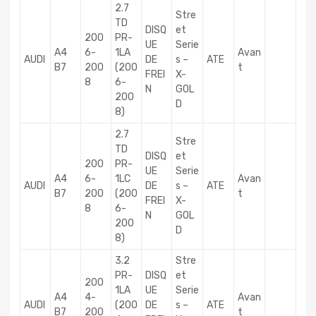
2.7
Stre
TD
DISQ
et
200
PR-
UE
Serie
A4
6-
1LA
Avan
AUDI
DE
s –
ATE
B7
200
(200
t
FREI
X-
8
6-
N
GOL
200
D
8)
2.7
Stre
TD
DISQ
et
200
PR-
UE
Serie
A4
6-
1LC
Avan
AUDI
DE
s –
ATE
B7
200
(200
t
FREI
X-
8
6-
N
GOL
200
D
8)
3.2
Stre
PR-
DISQ
et
200
1LA
UE
Serie
A4
4-
Avan
AUDI
(200
DE
s –
ATE
B7
200
t