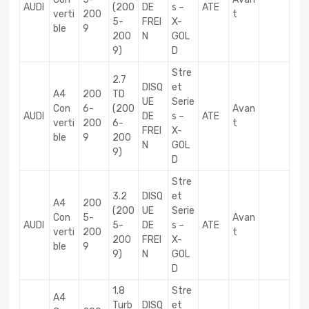
AUDI
(200
DE
s –
ATE
verti
200
t
5-
FREI
X-
ble
9
200
N
GOL
9)
D
Stre
2.7
DISQ
et
A4
200
TD
UE
Serie
Con
6-
(200
Avan
AUDI
DE
s –
ATE
verti
200
6-
t
FREI
X-
ble
9
200
N
GOL
9)
D
Stre
3.2
DISQ
et
A4
200
(200
UE
Serie
Con
5-
Avan
AUDI
5-
DE
s –
ATE
verti
200
t
200
FREI
X-
ble
9
9)
N
GOL
D
1.8
Stre
A4
Turb
DISQ
et