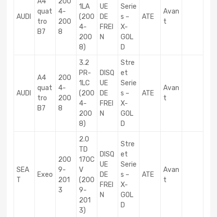
A4
200
1LA
UE
Serie
quat
4-
Avan
AUDI
(200
DE
s –
ATE
tro
200
t
4-
FREI
X-
B7
8
200
N
GOL
8)
D
3.2
Stre
PR-
DISQ
et
A4
200
1LC
UE
Serie
quat
4-
Avan
AUDI
(200
DE
s –
ATE
tro
200
t
4-
FREI
X-
B7
8
200
N
GOL
8)
D
2.0
Stre
TD
DISQ
et
200
170C
UE
Serie
SEA
9-
V
Avan
Exeo
DE
s –
ATE
T
201
(200
t
FREI
X-
3
9-
N
GOL
201
D
3)