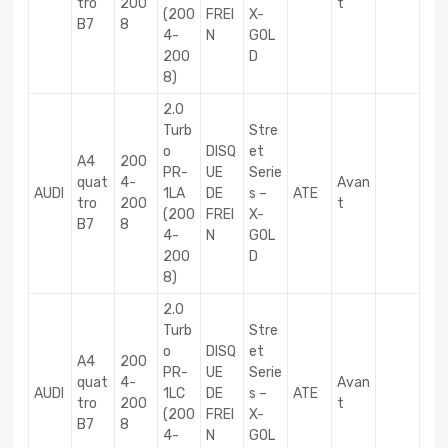
tro
200
t
(200
FREI
X-
B7
8
4-
N
GOL
200
D
8)
2.0
Turb
Stre
o
DISQ
et
A4
200
PR-
UE
Serie
quat
4-
Avan
AUDI
1LA
DE
s –
ATE
tro
200
t
(200
FREI
X-
B7
8
4-
N
GOL
200
D
8)
2.0
Turb
Stre
o
DISQ
et
A4
200
PR-
UE
Serie
quat
4-
Avan
AUDI
1LC
DE
s –
ATE
tro
200
t
(200
FREI
X-
B7
8
4-
N
GOL