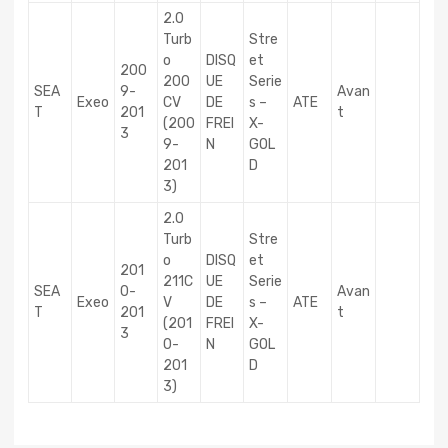
2.0
Turb
Stre
o
DISQ
et
200
200
UE
Serie
SEA
9-
Avan
Exeo
CV
DE
s –
ATE
T
201
t
(200
FREI
X-
3
9-
N
GOL
201
D
3)
2.0
Turb
Stre
o
DISQ
et
201
211C
UE
Serie
SEA
0-
Avan
Exeo
V
DE
s –
ATE
T
201
t
(201
FREI
X-
3
0-
N
GOL
201
D
3)