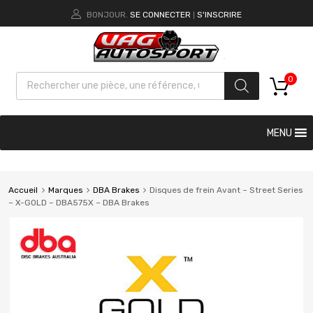
BONJOUR.
SE CONNECTER
S'INSCRIRE
|
0
MENU
Accueil
Marques
DBA Brakes
Disques de frein Avant – Street Series
– X-GOLD – DBA575X – DBA Brakes