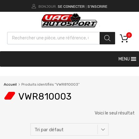
BONJOUR.
SE CONNECTER
S'INSCRIRE
|
0
MENU
Accueil
Produits identifiés “VWR810003”
VWR810003
Voici le seul résultat