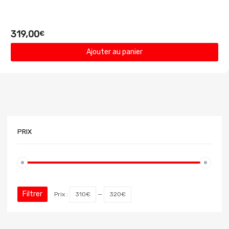
319,00
€
Ajouter au panier
PRIX
Filtrer
Prix :
310€
—
320€