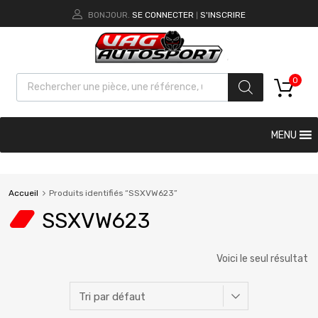
BONJOUR.
SE CONNECTER
S'INSCRIRE
|
0
MENU
Accueil
Produits identifiés “SSXVW623”
SSXVW623
Voici le seul résultat