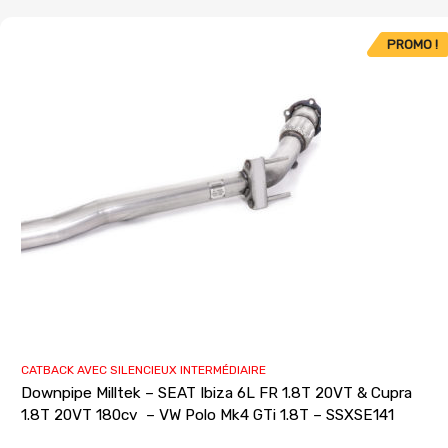
PROMO !
CATBACK AVEC SILENCIEUX INTERMÉDIAIRE
Downpipe Milltek – SEAT Ibiza 6L FR 1.8T 20VT & Cupra
1.8T 20VT 180cv – VW Polo Mk4 GTi 1.8T – SSXSE141