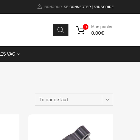
BONJOUR.
SE CONNECTER
S'INSCRIRE
|
Mon panier
0
0,00
€
LES VAG