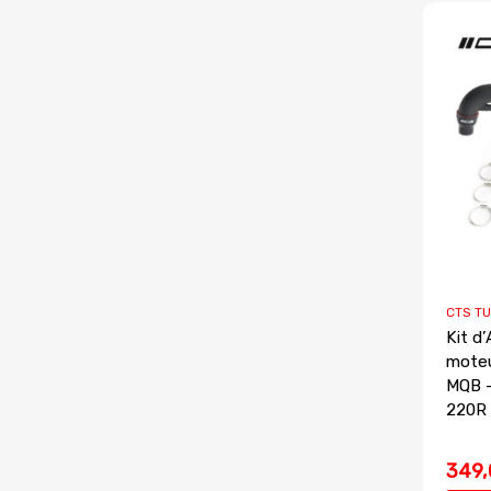
CTS T
Kit d
moteu
MQB 
220R
349,