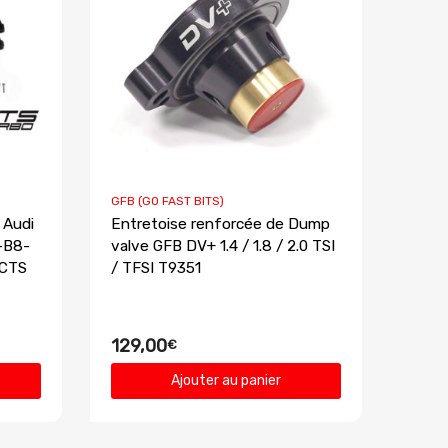
GFB (GO FAST BITS)
 Audi
Entretoise renforcée de Dump
-B8-
valve GFB DV+ 1.4 / 1.8 / 2.0 TSI
 CTS
/ TFSI T9351
129,00
€
Ajouter au panier