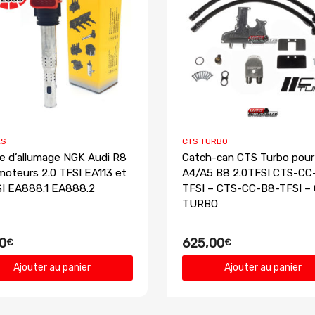
ES
CTS TURBO
e d’allumage NGK Audi R8
Catch-can CTS Turbo pour
moteurs 2.0 TFSI EA113 et
A4/A5 B8 2.0TFSI CTS-CC
SI EA888.1 EA888.2
TFSI – CTS-CC-B8-TFSI –
TURBO
0
625,00
€
€
Ajouter au panier
Ajouter au panier