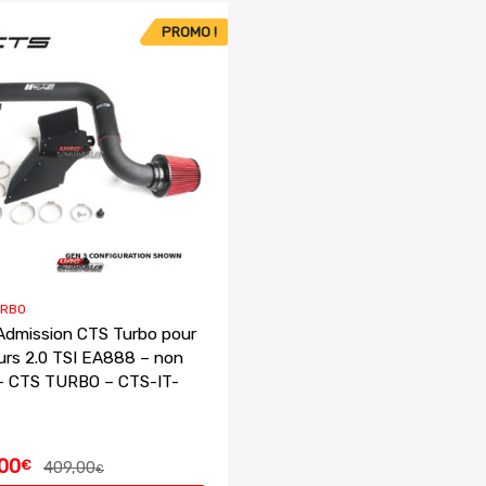
PROMO !
URBO
’Admission CTS Turbo pour
rs 2.0 TSI EA888 – non
– CTS TURBO – CTS-IT-
00
€
409,00
€