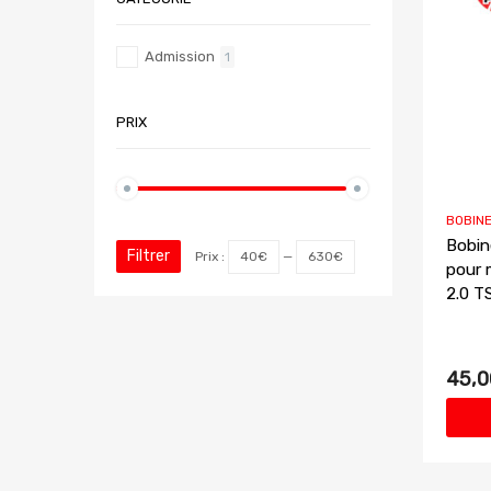
Admission
1
PRIX
BOBIN
Bobin
Filtrer
Prix :
40€
—
630€
pour 
2.0 T
45,0