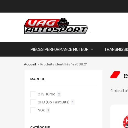
PIÈCES PERFORMANCE MOTEUR
TRANSMISSI
Accueil
Produits identifiés “ea888.2”
e
MARQUE
4 résulta
CTS Turbo
2
GFB (Go Fast Bits)
1
NGK
1
CATÉGORIE