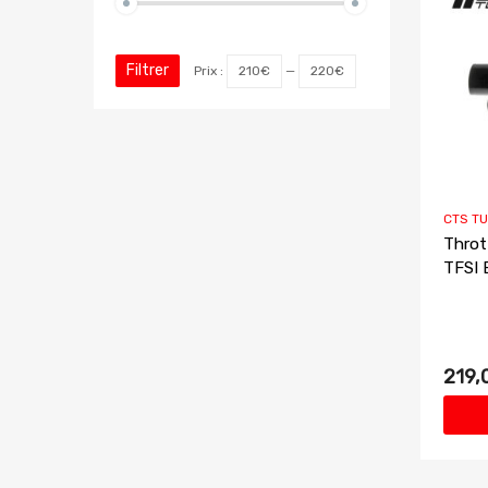
Filtrer
Prix :
210€
—
220€
CTS T
Throt
TFSI 
219,