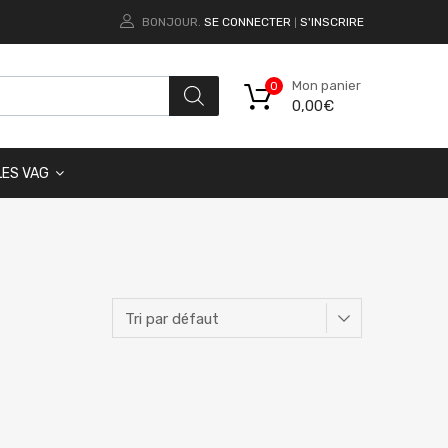
BONJOUR.
SE CONNECTER
S'INSCRIRE
|
Mon panier
0
0,00
€
LES VAG