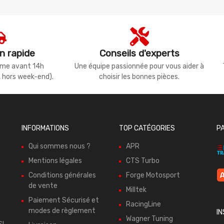
n rapide
Conseils d'experts
même avant 14h
Une équipe passionnée pour vous aider à
, hors week-end).
choisir les bonnes pièces.
INFORMATIONS
TOP CATÉGORIES
P
Qui sommes nous ?
APR
Mentions légales
CTS Turbo
Conditions générales
Forge Motosport
de vente
Milltek
Paiement Sécurisé et
RacingLine
modes de règlement
I
Wagner Tuning