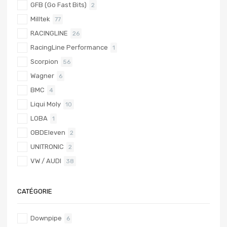
GFB (Go Fast Bits)
2
Milltek
77
RACINGLINE
26
RacingLine Performance
1
Scorpion
56
Wagner
6
BMC
4
Liqui Moly
10
LOBA
1
OBDEleven
2
UNITRONIC
2
VW / AUDI
38
CATÉGORIE
Downpipe
6