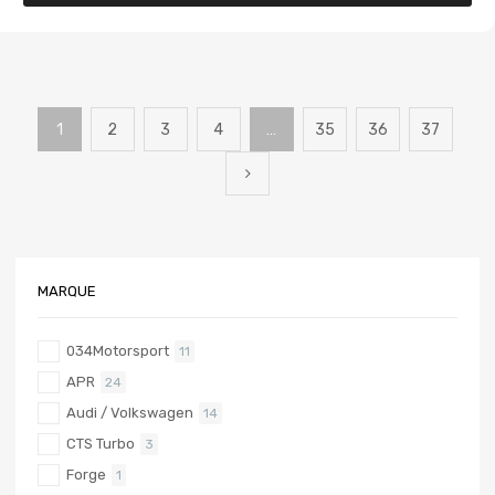
1
2
3
4
…
35
36
37
MARQUE
034Motorsport
11
APR
24
Audi / Volkswagen
14
CTS Turbo
3
Forge
1