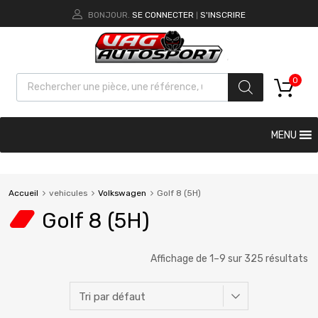
BONJOUR.
SE CONNECTER
S'INSCRIRE
|
0
MENU
Accueil
vehicules
Volkswagen
Golf 8 (5H)
Golf 8 (5H)
Affichage de 1–9 sur 325 résultats