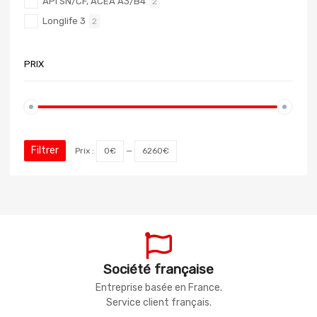
API SN/CF, ACEA A3/B4
2
Longlife 3
2
PRIX
Filtrer
Prix :
0€
—
6260€
Société française
Entreprise basée en France.
Service client français.