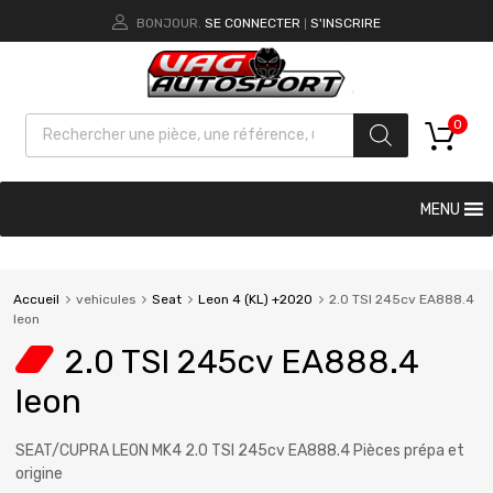
BONJOUR.
SE CONNECTER
S'INSCRIRE
|
0
MENU
Accueil
vehicules
Seat
Leon 4 (KL) +2020
2.0 TSI 245cv EA888.4
leon
2.0 TSI 245cv EA888.4
leon
SEAT/CUPRA LEON MK4 2.0 TSI 245cv EA888.4 Pièces prépa et
origine