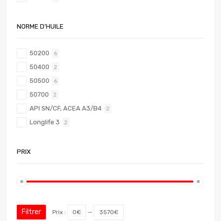
NORME D’HUILE
50200
6
50400
2
50500
6
50700
2
API SN/CF, ACEA A3/B4
2
Longlife 3
2
PRIX
Filtrer
Prix :
0€
—
3570€