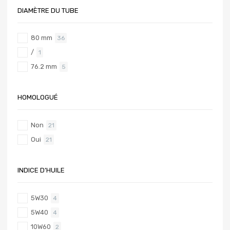
DIAMÈTRE DU TUBE
80 mm
36
/
1
76.2 mm
5
HOMOLOGUÉ
Non
21
Oui
21
INDICE D’HUILE
5W30
4
5W40
4
10W60
2