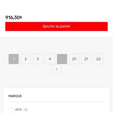
916,30
€
Ajouter au panier
1
2
3
4
…
20
21
22
MARQUE
APR
18