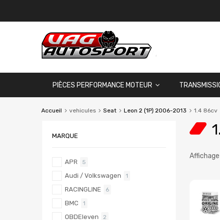
PIÈCES PERFORMANCE MOTEUR
TRANSMISSI
Accueil
vehicules
Seat
Leon 2 (1P) 2006-2013
1.4 86cv
1
MARQUE
Affichage
APR
5
Audi / Volkswagen
1
RACINGLINE
6
BMC
1
OBDEleven
2