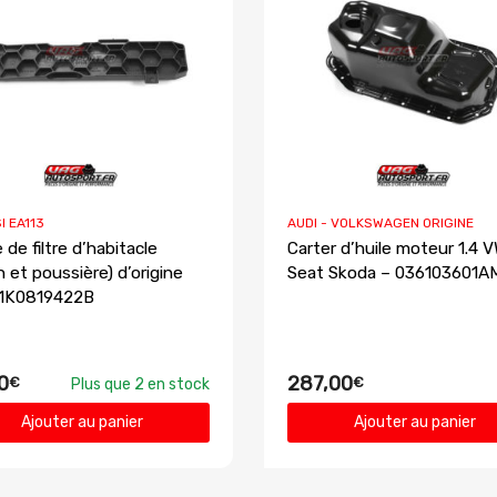
I EA113
AUDI - VOLKSWAGEN ORIGINE
de filtre d’habitacle
Carter d’huile moteur 1.4 
n et poussière) d’origine
Seat Skoda – 036103601A
 1K0819422B
0
287,00
€
€
Plus que 2 en stock
Ajouter au panier
Ajouter au panier