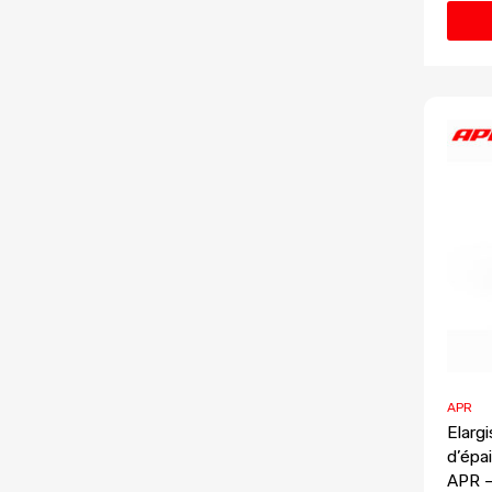
APR
Elarg
d’épa
APR 