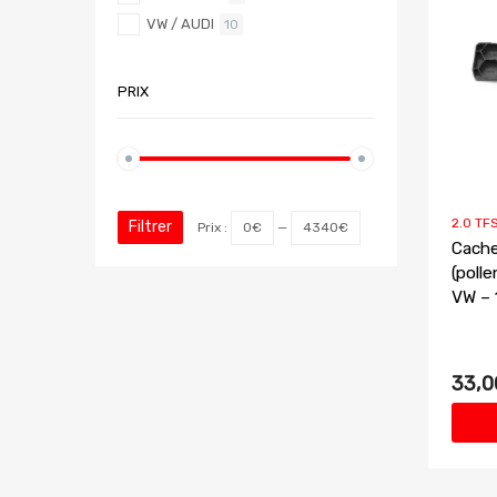
VW / AUDI
10
PRIX
2.0 TFS
Filtrer
Prix :
0€
—
4340€
Cache 
(polle
VW –
33,0