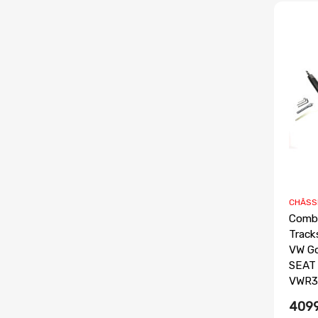
CHÂSS
Combi
Track
VW Go
SEAT 
VWR3
4099