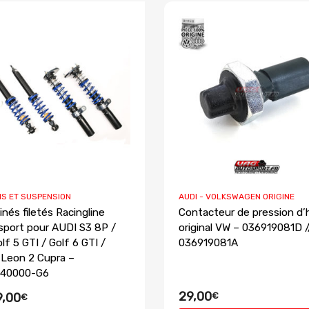
IS ET SUSPENSION
AUDI - VOLKSWAGEN ORIGINE
nés filetés Racingline
Contacteur de pression d’h
sport pour AUDI S3 8P /
original VW – 036919081D /
lf 5 GTI / Golf 6 GTI /
036919081A
Leon 2 Cupra –
40000-G6
29,00
€
,00
€