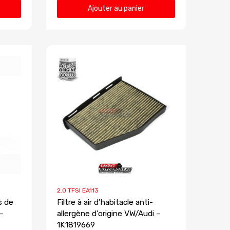
Ajouter au panier
2.0 TFSI EA113
s de
Filtre à air d’habitacle anti-
–
allergène d’origine VW/Audi –
1K1819669