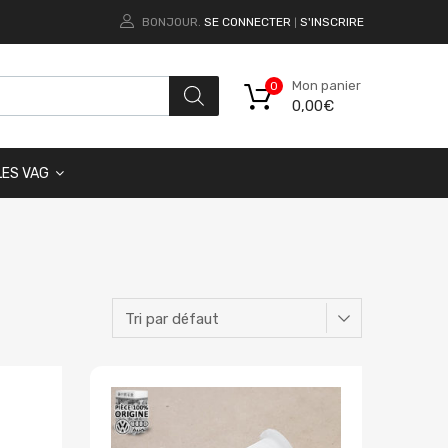
BONJOUR.
SE CONNECTER
S'INSCRIRE
|
Mon panier
0
0,00
€
LES VAG