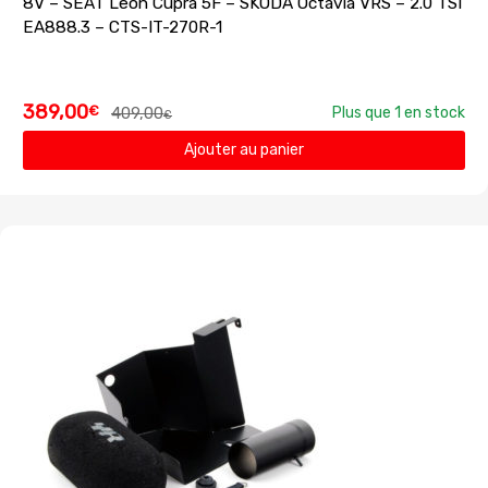
8V – SEAT Leon Cupra 5F – SKODA Octavia VRS – 2.0 TSI
EA888.3 – CTS-IT-270R-1
389,00
€
409,00
Plus que 1 en stock
€
Ajouter au panier