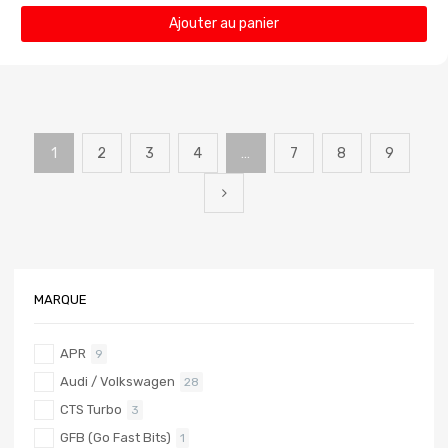
Ajouter au panier
1
2
3
4
…
7
8
9
MARQUE
APR
9
Audi / Volkswagen
28
CTS Turbo
3
GFB (Go Fast Bits)
1