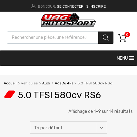
BONJOUR.
SE CONNECTER
S'INSCRIRE
|
0
MENU
Accueil
vehicules
Audi
A6 (C6 4F)
5.0 TFSI 580cv RS6
5.0 TFSI 580cv RS6
Affichage de 1–9 sur 14 résultats