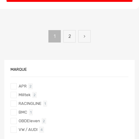
1
2
MARQUE
APR
2
Milltek
2
RACINGLINE
1
BMC
1
OBDEleven
2
VW / AUDI
4