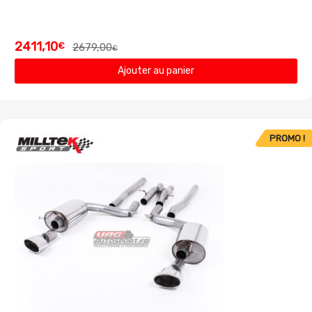
2411,10
€
2679,00
€
Ajouter au panier
PROMO !