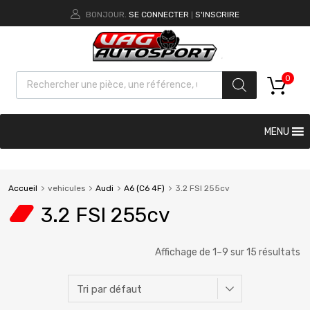
BONJOUR.
SE CONNECTER
S'INSCRIRE
|
0
MENU
Accueil
vehicules
Audi
A6 (C6 4F)
3.2 FSI 255cv
3.2 FSI 255cv
Affichage de 1–9 sur 15 résultats