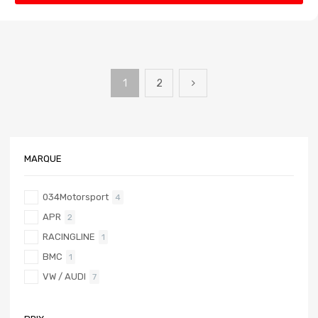
1
2
MARQUE
034Motorsport
4
APR
2
RACINGLINE
1
BMC
1
VW / AUDI
7