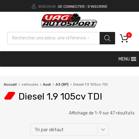
BONJOUR.
SE CONNECTER
S'INSCRIRE
|
0
MENU
Accueil
vehicules
Audi
A3 (8P)
Diesel 1.9 105cv TDI
Diesel 1.9 105cv TDI
Affichage de 1–9 sur 47 résultats