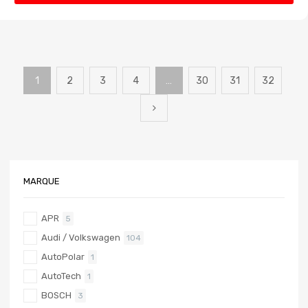
1
2
3
4
…
30
31
32
MARQUE
APR
5
Audi / Volkswagen
104
AutoPolar
1
AutoTech
1
BOSCH
3