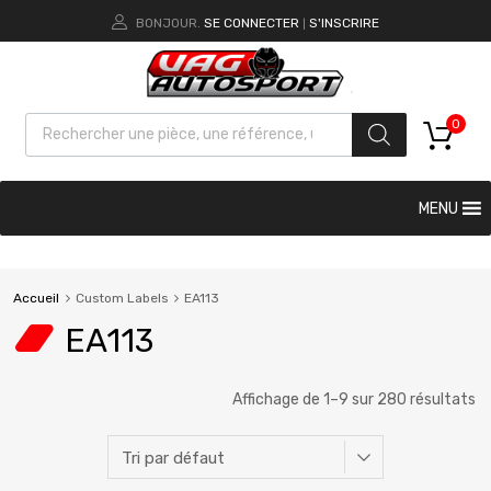
BONJOUR.
SE CONNECTER
S'INSCRIRE
|
0
MENU
Accueil
Custom Labels
EA113
EA113
Affichage de 1–9 sur 280 résultats