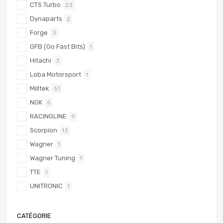
CTS Turbo
23
Dynaparts
2
Forge
3
GFB (Go Fast Bits)
1
Hitachi
3
Loba Motorsport
1
Milltek
51
NGK
5
RACINGLINE
9
Scorpion
13
Wagner
1
Wagner Tuning
1
TTE
1
UNITRONIC
1
CATÉGORIE