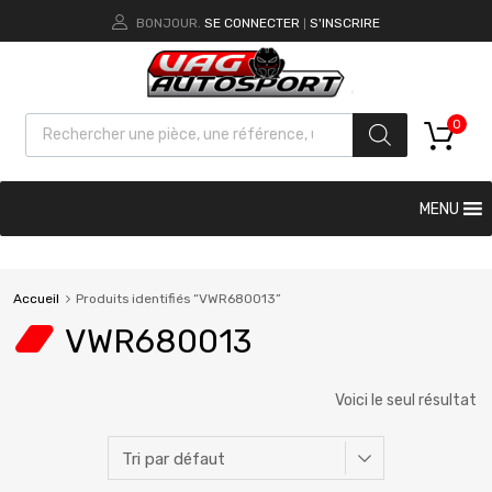
BONJOUR.
SE CONNECTER
S'INSCRIRE
|
0
MENU
Accueil
Produits identifiés “VWR680013”
VWR680013
Voici le seul résultat