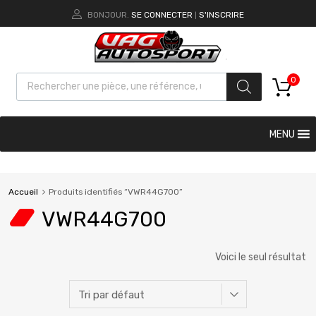
BONJOUR.
SE CONNECTER
S'INSCRIRE
|
0
MENU
Accueil
Produits identifiés “VWR44G700”
VWR44G700
Voici le seul résultat