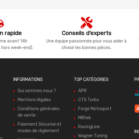
n rapide
Conseils d'experts
même avant 14h
Une équipe passionnée pour vous aider à
, hors week-end).
choisir les bonnes pièces.
INFORMATIONS
TOP CATÉGORIES
P
Qui sommes nous ?
APR
Mentions légales
CTS Turbo
Conditions générales
Forge Motosport
de vente
Milltek
Paiement Sécurisé et
RacingLine
modes de règlement
I
Wagner Tuning