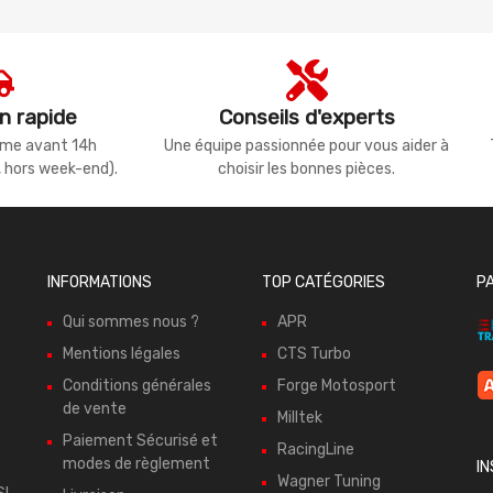
n rapide
Conseils d'experts
même avant 14h
Une équipe passionnée pour vous aider à
, hors week-end).
choisir les bonnes pièces.
INFORMATIONS
TOP CATÉGORIES
P
Qui sommes nous ?
APR
Mentions légales
CTS Turbo
Conditions générales
Forge Motosport
de vente
Milltek
Paiement Sécurisé et
RacingLine
modes de règlement
I
Wagner Tuning