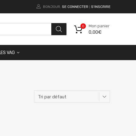
BONJOUR.
SE CONNECTER
S'INSCRIRE
|
Mon panier
0
0,00
€
LES VAG