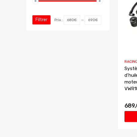
Filtrer
Prix :
680€
—
690€
RACIN
Systè
d’huil
moteu
VWR1
689,