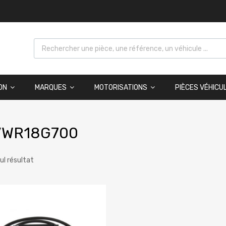
ON
MARQUES
MOTORISATIONS
PIÈCES VÉHICU
VWR18G700
eul résultat