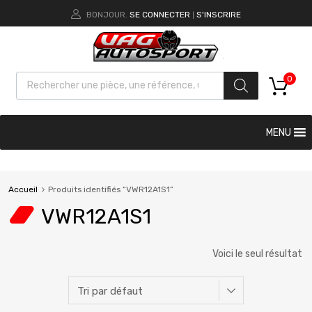
BONJOUR.
SE CONNECTER
S'INSCRIRE
|
0
MENU
Accueil
Produits identifiés “VWR12A1S1”
VWR12A1S1
Voici le seul résultat