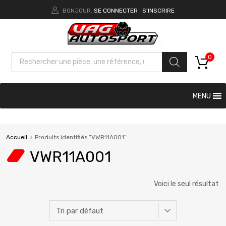
BONJOUR.
SE CONNECTER
S'INSCRIRE
|
0
MENU
Accueil
Produits identifiés “VWR11A001”
VWR11A001
Voici le seul résultat