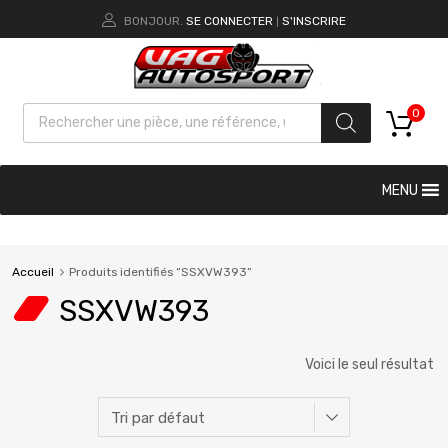
BONJOUR.
SE CONNECTER
S'INSCRIRE
|
0
MENU
Accueil
Produits identifiés “SSXVW393”
SSXVW393
Voici le seul résultat