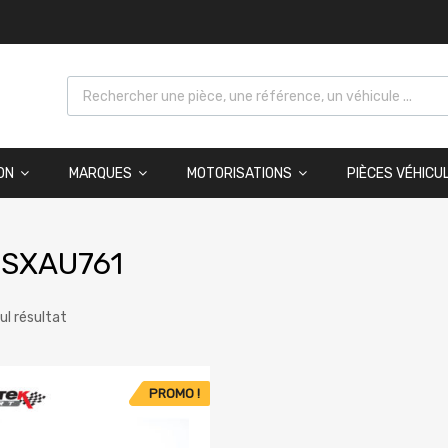
ON
MARQUES
MOTORISATIONS
PIÈCES VÉHICU
SSXAU761
eul résultat
PROMO !