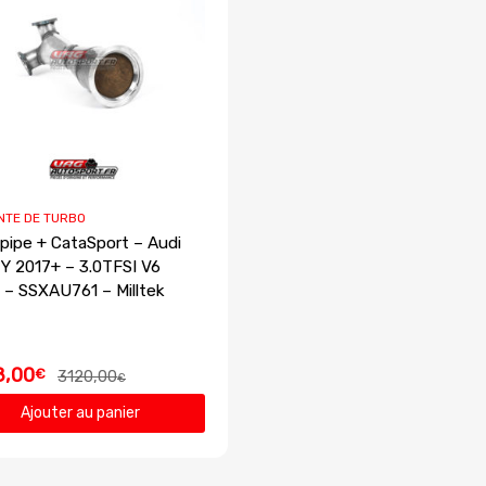
NTE DE TURBO
ipe + CataSport – Audi
Y 2017+ – 3.0TFSI V6
 – SSXAU761 – Milltek
8,00
€
3120,00
€
Ajouter au panier