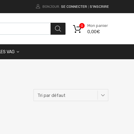
BONJOUR.
SE CONNECTER
S'INSCRIRE
|
Mon panier
0
0,00
€
LES VAG