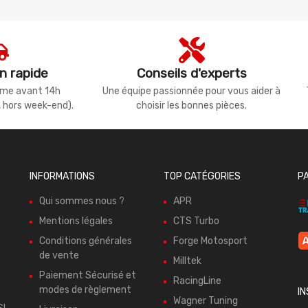
n rapide
Conseils d'experts
même avant 14h
Une équipe passionnée pour vous aider à
, hors week-end).
choisir les bonnes pièces.
INFORMATIONS
TOP CATÉGORIES
P
Qui sommes nous ?
APR
Mentions légales
CTS Turbo
Conditions générales
Forge Motosport
de vente
Milltek
Paiement Sécurisé et
RacingLine
modes de règlement
I
Wagner Tuning