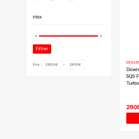
PRIX
Filtrer
DESCE
Prix :
2800€
—
2810€
Downp
SQ5 F
Turbo
280