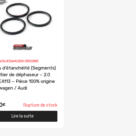
 VOLKSWAGEN ORIGINE
s d’étanchéité (Segments)
îtier de déphaseur – 2.0
EA113 – Pièce 100% origine
wagen / Audi
0
€
Rupture de stock
Lire la suite