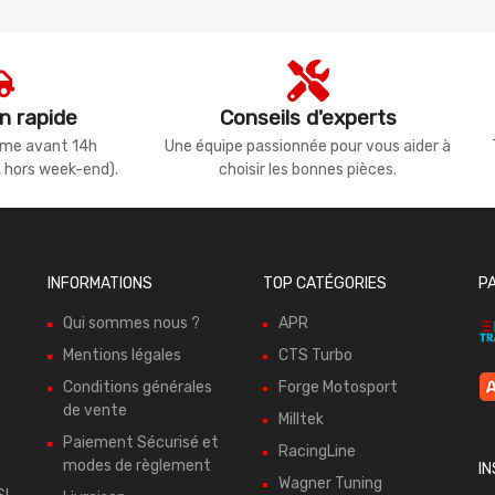
n rapide
Conseils d'experts
même avant 14h
Une équipe passionnée pour vous aider à
, hors week-end).
choisir les bonnes pièces.
INFORMATIONS
TOP CATÉGORIES
P
Qui sommes nous ?
APR
Mentions légales
CTS Turbo
Conditions générales
Forge Motosport
de vente
Milltek
Paiement Sécurisé et
RacingLine
modes de règlement
I
Wagner Tuning