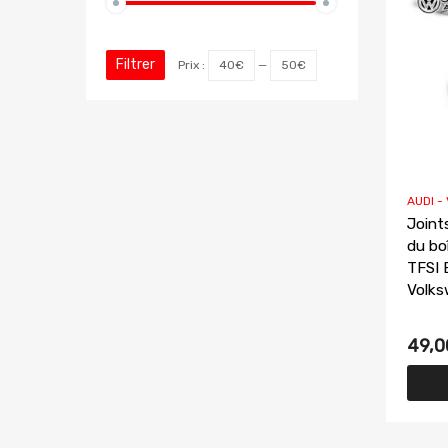
Filtrer
Prix :
40€
—
50€
AUDI -
Joint
du bo
TFSI 
Volks
49,0