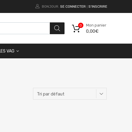
BONJOUR.
SE CONNECTER
S'INSCRIRE
|
Mon panier
0
0,00
€
LES VAG