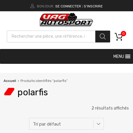
BONJOUR.
SE CONNECTER
S'INSCRIRE
|
0
MENU
Accueil
Produits identifiés “polarfis”
polarfis
2 résultats affichés