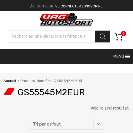
BONJOUR.
SE CONNECTER
S'INSCRIRE
|
0
MENU
Accueil
Produits identifiés “GS55545M2EUR”
GS55545M2EUR
Voici le seul résultat