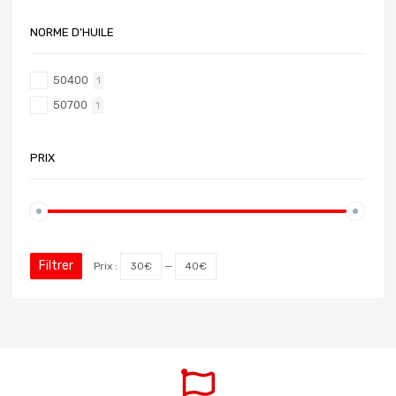
NORME D’HUILE
50400
1
50700
1
PRIX
Filtrer
Prix :
30€
—
40€