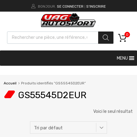
BONJOUR.
SE CONNECTER
S'INSCRIRE
|
0
MENU
Accueil
Produits identifiés “GS55545D2EUR”
GS55545D2EUR
Voici le seul résultat