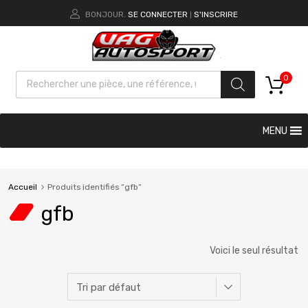
BONJOUR.
SE CONNECTER
S'INSCRIRE
|
0
MENU
Accueil
Produits identifiés “gfb”
gfb
Voici le seul résultat