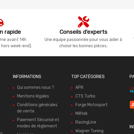
n rapide
Conseils d'experts
même avant 14h
Une équipe passionnée pour vous aider à
, hors week-end).
choisir les bonnes pièces.
INFORMATIONS
TOP CATÉGORIES
P
Qui sommes nous ?
APR
Mentions légales
CTS Turbo
Conditions générales
Forge Motosport
de vente
Milltek
Paiement Sécurisé et
RacingLine
modes de règlement
I
Wagner Tuning