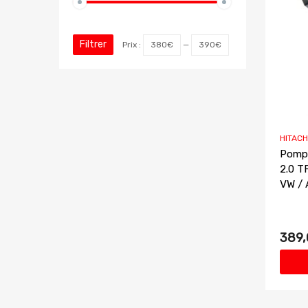
Filtrer
Prix :
380€
—
390€
HITACH
Pompe
2.0 T
VW / 
389,