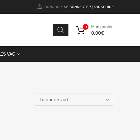
BONJOUR.
SE CONNECTER
S'INSCRIRE
|
Mon panier
0
0,00
€
LES VAG