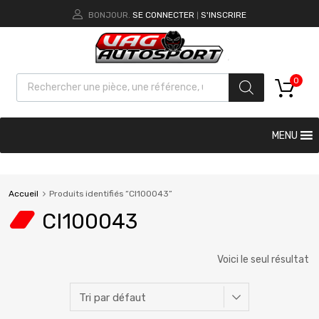
BONJOUR.
SE CONNECTER
S'INSCRIRE
|
0
MENU
Accueil
Produits identifiés “CI100043”
CI100043
Voici le seul résultat