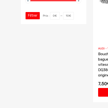
Filtrer
Prix :
0€
—
10€
AUDI -
Bouch
bague
vite
DQ380
origi
7,50