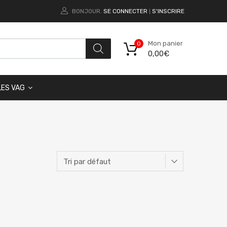
BONJOUR.
SE CONNECTER
S'INSCRIRE
|
Mon panier
0
0,00
€
LES VAG