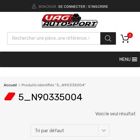
BONJOUR.
SE CONNECTER
S'INSCRIRE
|
0
MENU
Accueil
Produits identifiés “5_N90335004”
5_N90335004
Voici le seul résultat