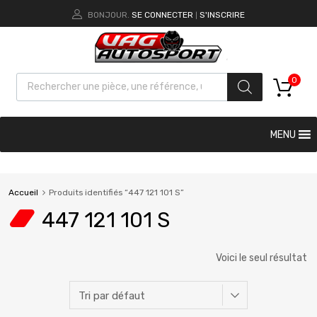
BONJOUR.
SE CONNECTER
S'INSCRIRE
|
0
MENU
Accueil
Produits identifiés “447 121 101 S”
447 121 101 S
Voici le seul résultat