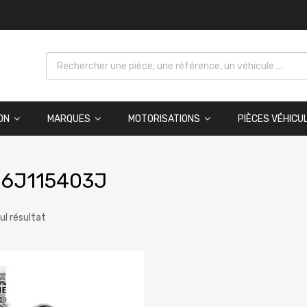
ON
MARQUES
MOTORISATIONS
PIÈCES VÉHICU
06J115403J
eul résultat