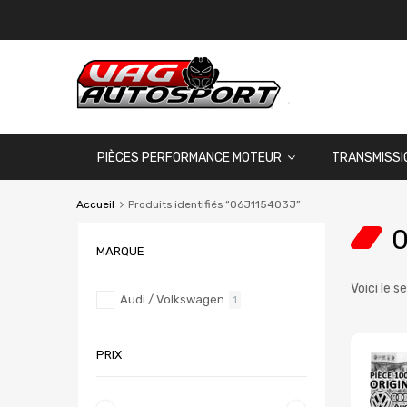
PIÈCES PERFORMANCE MOTEUR
TRANSMISSI
Accueil
Produits identifiés “06J115403J”
MARQUE
Voici le s
Audi / Volkswagen
1
PRIX