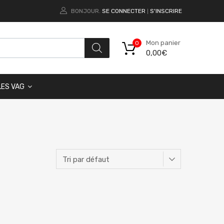
BONJOUR.
SE CONNECTER
S'INSCRIRE
|
Mon panier
0
0,00
€
LES VAG