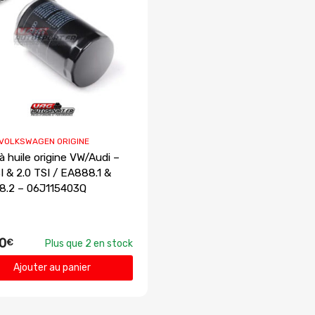
 VOLKSWAGEN ORIGINE
 à huile origine VW/Audi –
SI & 2.0 TSI / EA888.1 &
.2 – 06J115403Q
0
€
Plus que 2 en stock
Ajouter au panier