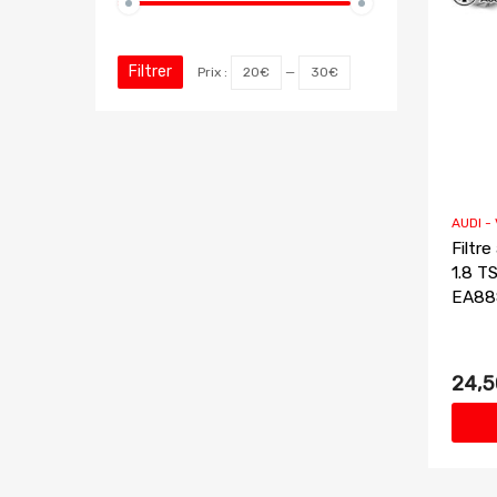
Filtrer
Prix :
20€
—
30€
AUDI -
Filtre
1.8 T
EA888
24,5