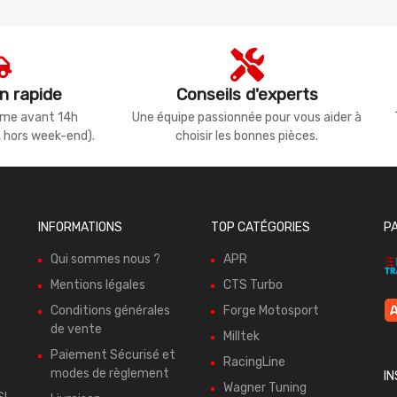
n rapide
Conseils d'experts
même avant 14h
Une équipe passionnée pour vous aider à
, hors week-end).
choisir les bonnes pièces.
INFORMATIONS
TOP CATÉGORIES
P
Qui sommes nous ?
APR
Mentions légales
CTS Turbo
Conditions générales
Forge Motosport
de vente
Milltek
Paiement Sécurisé et
RacingLine
modes de règlement
I
Wagner Tuning