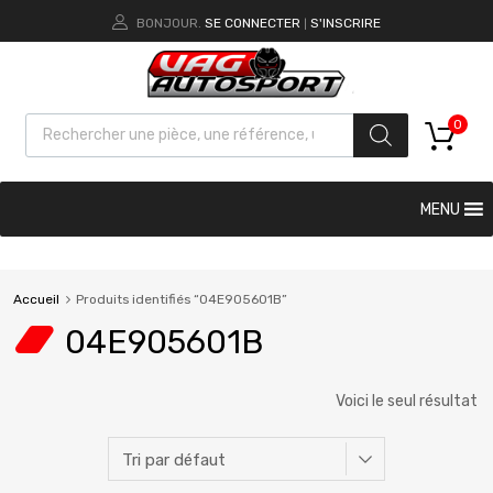
BONJOUR.
SE CONNECTER
S'INSCRIRE
|
0
MENU
Accueil
Produits identifiés “04E905601B”
04E905601B
Voici le seul résultat