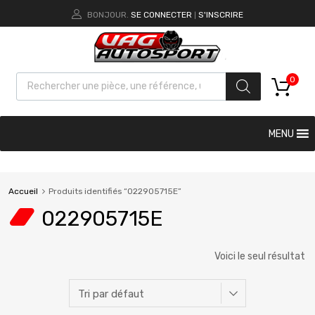
BONJOUR.
SE CONNECTER
S'INSCRIRE
|
0
MENU
Accueil
Produits identifiés “022905715E”
022905715E
Voici le seul résultat